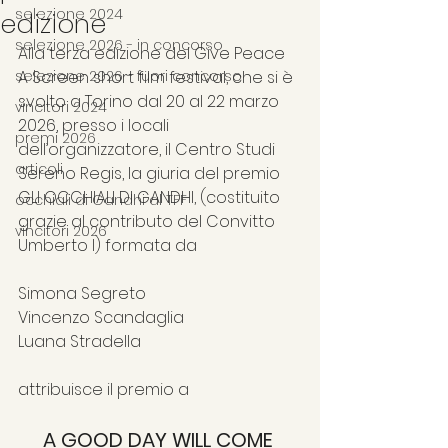
selezione 2024
edizione
selezione 2026 - in concorso
Alla terza edizione del Give Peace 
selezione 2026 - fuori concorso
A Screen short film festival, che si è 
svolto a Torino dal 20 al 22 marzo 
vincitori 2024
2026, presso i locali 
premi 2026
dell’organizzatore, il Centro Studi 
articoli
Sereno Regis, la giuria del premio 
GLI OCCHIALI DI GANDHI, (costituito 
occhiali di Gandhi al TFF
grazie al contributo del Convitto 
vincitori 2026
Umberto I) formata da
Simona Segreto
Vincenzo Scandaglia
Luana Stradella
attribuisce il premio a
A GOOD DAY WILL COME 