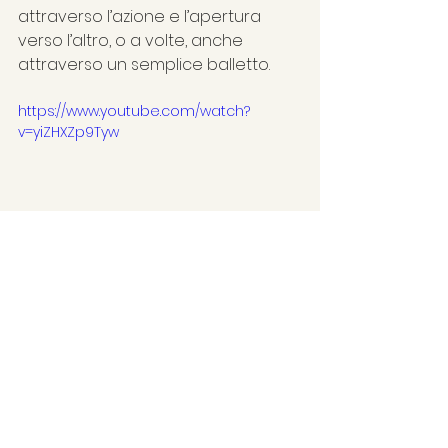
attraverso l’azione e l’apertura 
verso l’altro, o a volte, anche 
attraverso un semplice balletto.
https://www.youtube.com/watch?
v=yiZHXZp9Tyw
Le giurie congiunte assegnano, 
con il contributo dell’azienda 
vitivinicola Pertinace,
il premio per la MIGLIOR REGIA a