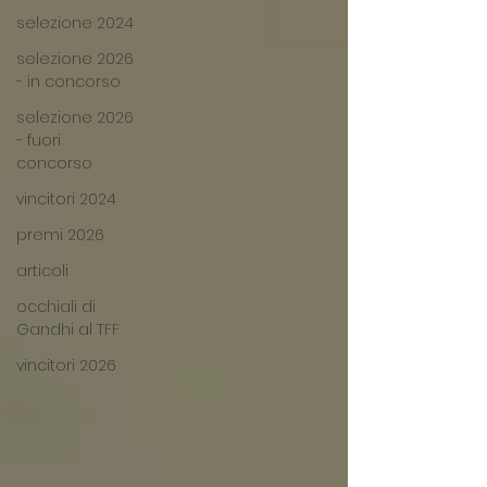
selezione 2024
selezione 2026
- in concorso
selezione 2026
- fuori
concorso
vincitori 2024
premi 2026
articoli
occhiali di
Gandhi al TFF
vincitori 2026