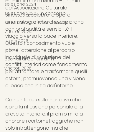
Premio Armonia Mentis – premio 
selezione 2024
dell’Associazione Culturale 
selezione 2026 - in concorso
Sinestesia, celebra le opere 
cinematografiche che esplorano 
selezione 2026 - fuori concorso
con profondità e sensibilità il 
vincitori 2024
viaggio verso la pace interiore. 
premi 2026
Questo riconoscimento vuole 
articoli
porre l’attenzione al percorso 
individuale di risoluzione dei 
occhiali di Gandhi al TFF
conflitti interiori come fondamento 
vincitori 2026
per affrontare e trasformare quelli 
esterni, promuovendo una visione 
di pace che inizia dall'interno.
Con un focus sulla narrativa che 
ispira la riflessione personale e la 
crescita interiore, il premio mira a 
onorare i cortometraggi che non 
solo intrattengono ma che 