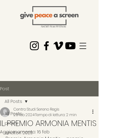
Post
All Posts
Centro Studi Sereno Regis
All Posts
26 feb 2024
Tempo di lettura: 2 min
IL PREMIO ARMONIA MENTIS
premi
Aggiornamento:
16 feb
vincitori 2023