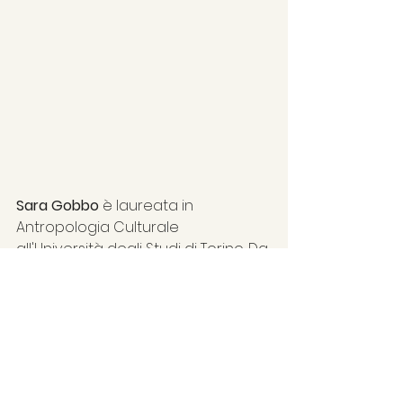
Sara Gobbo
 è laureata in 
Antropologia Culturale 
all'Università degli Studi di Torino. Da 
oltre 10 anni fa parte 
dell'associazione teatrale 
Compagni di Viaggio
 nella quale 
recita e fa da assistente ai 
laboratori. Membro dal 2015 della 
compagnia teatrale La Bottega 
degli Specchi, nel 2023 ha recitato 