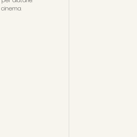
per aiutarle. 
l cinema.