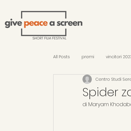
All Posts
premi
vincitori 202
Centro Studi Ser
selezione 2026 - fuori concors
Spider z
vincitori 2026
di Maryam Khodabakh