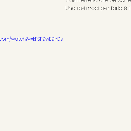
trasmetterla alle persone 
Uno dei modi per farlo è i
e.com/watch?v=kPSP9wE9hDs