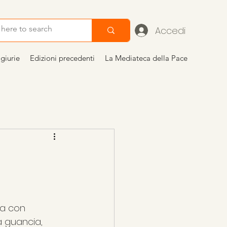
Accedi
giurie
Edizioni precedenti
La Mediateca della Pace
di Gandhi al TFF
a con 
a guancia, 