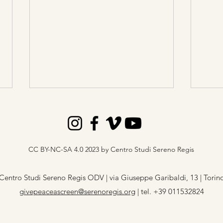
Roch
CC BY-NC-SA 4.0 2023 by Centro Studi Sereno Regis
The Carpets Speak
Centro Studi Sereno Regis ODV | via Giuseppe Garibaldi, 13 | Torin
givepeaceascreen@serenoregis.org
​ |
tel. +39 011532824