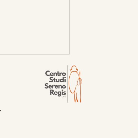
elle
o