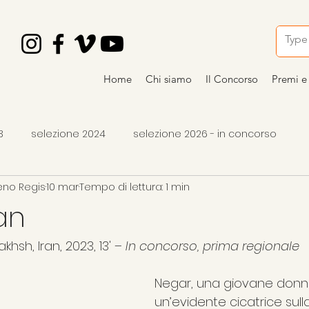
Home
Chi siamo
Il Concorso
Premi e 
3
selezione 2024
selezione 2026 - in concorso
eno Regis
10 mar
Tempo di lettura: 1 min
o
vincitori 2024
premi 2026
articoli
occhiali 
an
sh, Iran, 2023, 13' – 
In concorso, prima regionale
Negar, una giovane donn
un’evidente cicatrice sull