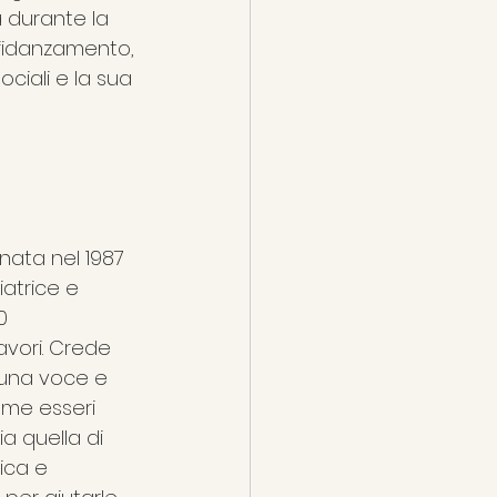
a durante la 
 fidanzamento, 
ciali e la sua 
 nata nel 1987 
iatrice e 
0 
avori. Crede 
una voce e 
ome esseri 
 quella di 
ica e 