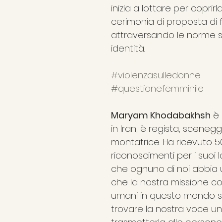
inizia a lottare per coprirl
cerimonia di proposta di
attraversando le norme so
identità.
#violenzasulledonne
#questionefemminile
Maryam Khodabakhsh
 è
in Iran; è regista, scenegg
montatrice. Ha ricevuto 5
riconoscimenti per i suoi l
che ognuno di noi abbia 
che la nostra missione c
umani in questo mondo sia
trovare la nostra voce un