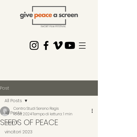
Post
All Posts
Centro Studi Sereno Regis
All Posts
16 ott 2024
Tempo di lettura: 1 min
SEEDS OF PEACE
premi
vincitori 2023