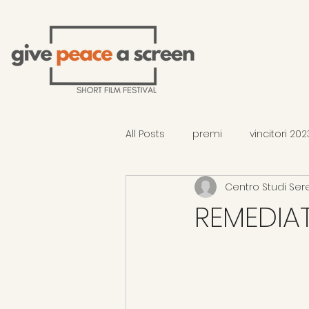
All Posts
premi
vincitori 202
Centro Studi Ser
selezione 2026 - fuori concors
REMEDIA
vincitori 2026