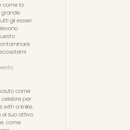
e come la 
l grande 
tti gli esseri 
 devono 
questo 
 contaminare 
 ecosistemi
mento
sciuto come 
 celebre per 
 with a knike, 
al suo attivo 
re, come 