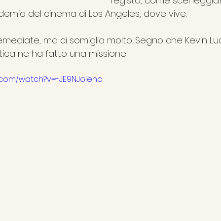
regista, come sceneggiat
demia del cinema di Los Angeles, dove vive.
 Remediate, ma ci somiglia molto. Segno che Kevin Lu
astica ne ha fatto una missione
.com/watch?v=-JE9NJoIehc