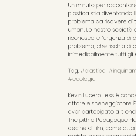
Un minuto per raccontar
plastica stia diventando i
problema da risolvere di tu
umani. Le nostre società
riconoscere l’urgenza di 
problema, che rischia di
irrimediabilmente tutti gli
Tag: 
#plastica
#inquina
#ecologia
Kevin Lucero Less è cono
attore e sceneggiatore. È
aver partecipato a It ends
The pith e Pedagogue. Ha 
decine di film, come atto