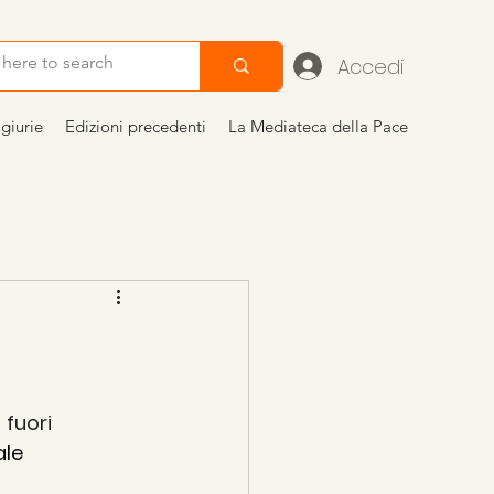
Accedi
giurie
Edizioni precedenti
La Mediateca della Pace
di Gandhi al TFF
 
fuori 
ale