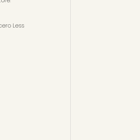
ore.
cero Less 