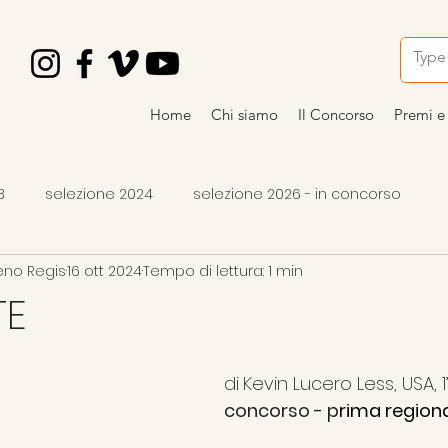
Home
Chi siamo
Il Concorso
Premi e 
3
selezione 2024
selezione 2026 - in concorso
eno Regis
16 ott 2024
Tempo di lettura: 1 min
o
vincitori 2024
premi 2026
articoli
occhiali 
TE
di
Kevin Lucero Less, USA, 1’
concorso - p
rima region