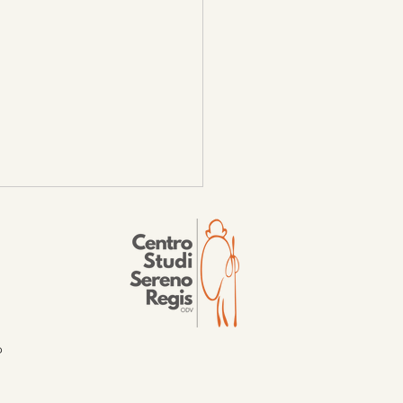
sage
o