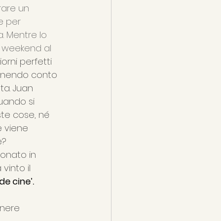
are un 
e per 
. Mentre lo 
 weekend al 
iorni perfetti 
enendo conto 
ta. Juan 
uando si 
te cose, né 
e viene 
e?
ionato in 
vinto il 
de cine’.
enere