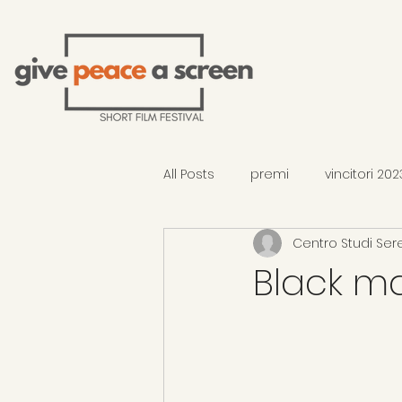
All Posts
premi
vincitori 202
Centro Studi Ser
selezione 2026 - fuori concors
Black m
vincitori 2026