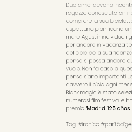
Due amici devono incontr
ragazzo conosciuto onlin
comprare la sua bicicletta
aspettano pianificano un
mare. 
Agustín individua i g
per andare in vacanza t
del ciclo della sua fidanza
pensa si possa andare q
vuole. Non fa caso a ques
pensa siano importanti. L
davvero il ciclo ogni mes
Black magic è stato selez
numerosi film festival e ha 
premio 
‘Madrid. 125 años 
Tag: 
#ironico
#paritàdig