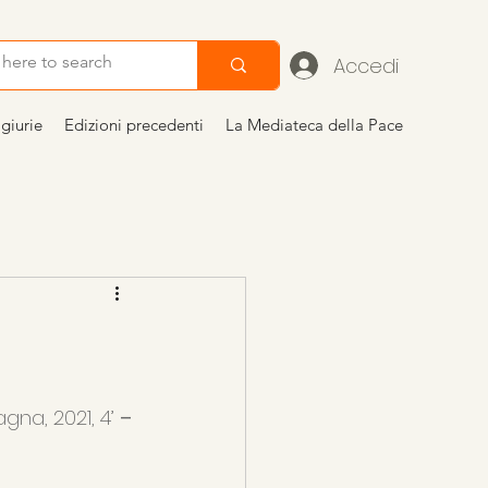
Accedi
giurie
Edizioni precedenti
La Mediateca della Pace
di Gandhi al TFF
na, 2021, 4’ 
– 