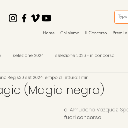
Home
Chi siamo
Il Concorso
Premi e 
3
selezione 2024
selezione 2026 - in concorso
eno Regis
30 set 2024
Tempo di lettura: 1 min
o
vincitori 2024
premi 2026
articoli
occhiali 
agic (Magia negra)
di 
Almudena Vázquez, Spag
fuori concorso