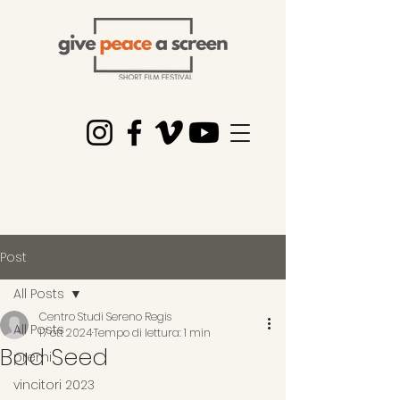
Post
All Posts
Centro Studi Sereno Regis
All Posts
17 ott 2024
Tempo di lettura: 1 min
Bad Seed
premi
vincitori 2023