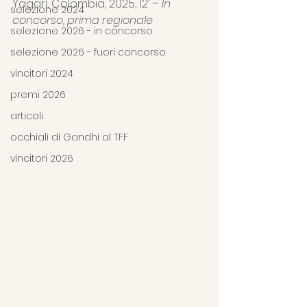
Yagarí, Colombia, 2025, 12’ –
 In 
selezione 2024
concorso, prima regionale
selezione 2026 - in concorso
selezione 2026 - fuori concorso
vincitori 2024
premi 2026
articoli
occhiali di Gandhi al TFF
vincitori 2026