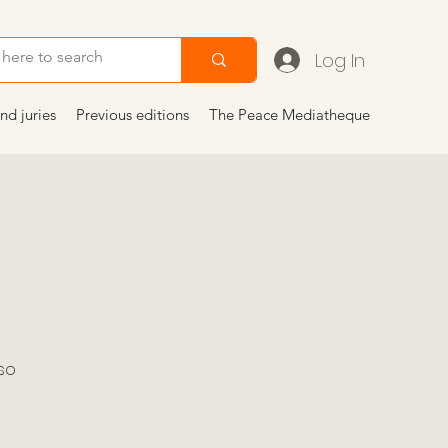
Log In
nd juries
Previous editions
The Peace Mediatheque
rso