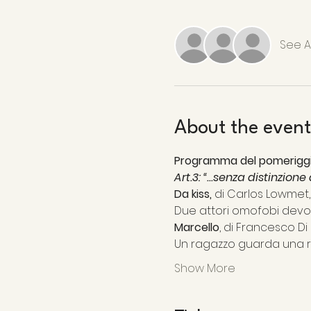
See Al
About the event
Programma del pomeriggi
Art.3: “...senza distinzion
Da kiss, 
di Carlos Lowmet, 
Due attori omofobi devon
Marcello
, di Francesco Di 
Un ragazzo guarda una rag
Show More