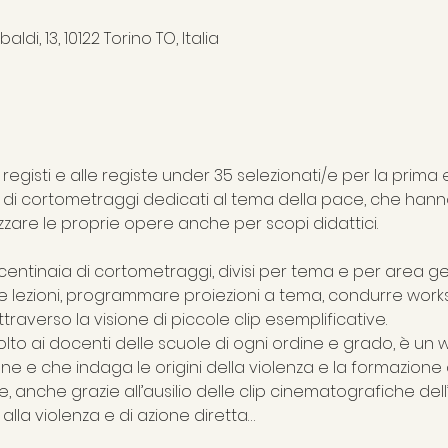
0
di, 13, 10122 Torino TO, Italia
 registi e alle registe under 35 selezionati/e per la prima 
ival di cortometraggi dedicati al tema della pace, che ha
a centinaia di cortometraggi, divisi per tema e per area ge
e lezioni, programmare proiezioni a tema, condurre work
raverso la visione di piccole clip esemplificative.
ivolto ai docenti delle scuole di ogni ordine e grado, è un
ione e che indaga le origini della violenza e la formazione
anche grazie all’ausilio delle clip cinematografiche dell’arc
alla violenza e di azione diretta…