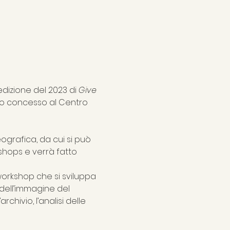
edizione del 2023 di 
Give 
nno concesso al Centro 
ografica, da cui si può 
shops e verrà fatto 
 workshop che si sviluppa 
 dell’immagine del 
hivio, l’analisi delle 