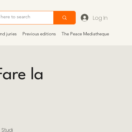
Log In
nd juries
Previous editions
The Peace Mediatheque
Fare la
a
 Studi