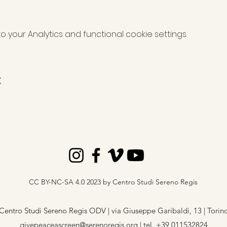
your Analytics and functional cookie settings.
t
CC BY-NC-SA 4.0 2023 by Centro Studi Sereno Regis
Centro Studi Sereno Regis ODV | via Giuseppe Garibaldi, 13 | Torin
givepeaceascreen@serenoregis.org
​ |
tel. +39 011532824