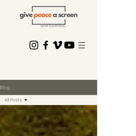
Blog
All Posts
All Posts
premi
vincitori