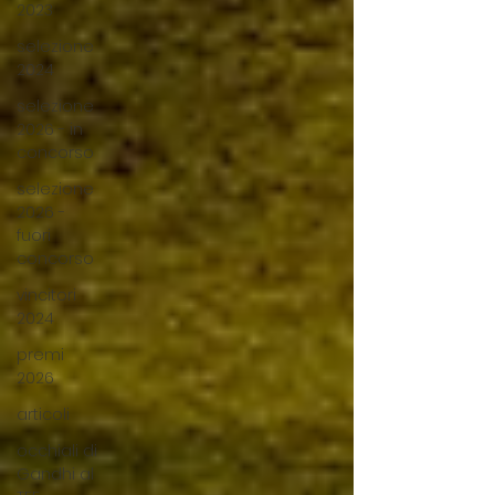
2023
selezione
2024
selezione
2026 - in
concorso
selezione
2026 -
fuori
concorso
vincitori
2024
premi
2026
articoli
occhiali di
Gandhi al