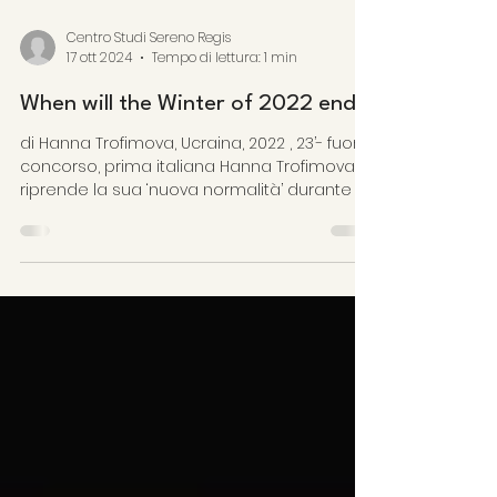
Centro Studi Sereno Regis
17 ott 2024
Tempo di lettura: 1 min
When will the Winter of 2022 end?
di Hanna Trofimova, Ucraina, 2022 , 23’- fuori
concorso, prima italiana Hanna Trofimova
riprende la sua ‘nuova normalità’ durante i...