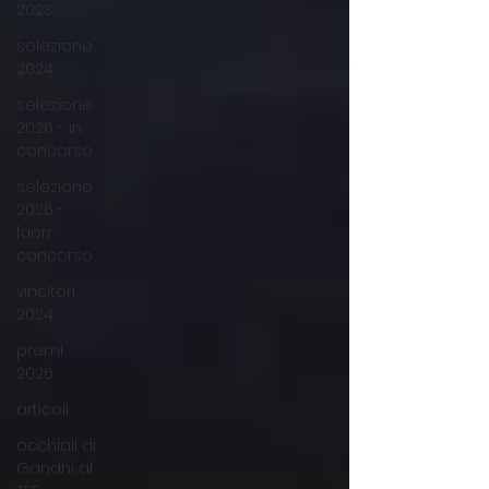
2023
selezione
2024
selezione
2026 - in
concorso
selezione
2026 -
fuori
concorso
vincitori
2024
premi
2026
articoli
occhiali di
Gandhi al