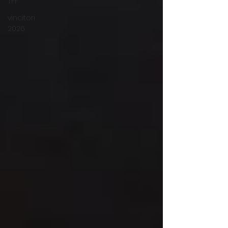
TFF
vincitori
2026