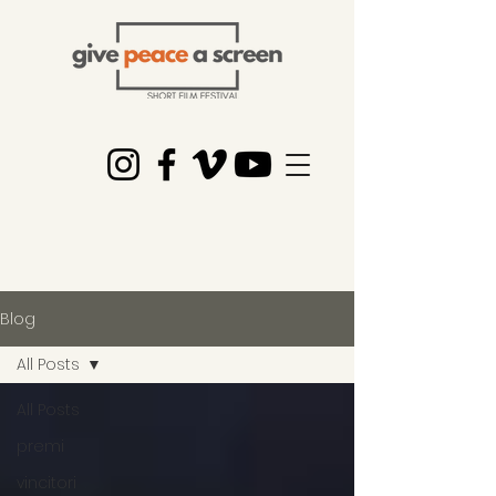
Blog
All Posts
All Posts
premi
vincitori