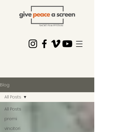
Blog
All Posts
All Posts
premi
vincitori