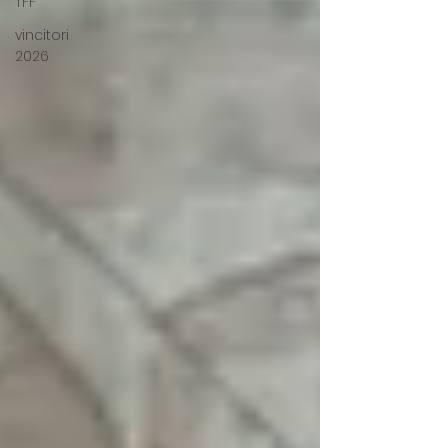
TFF
vincitori
2026