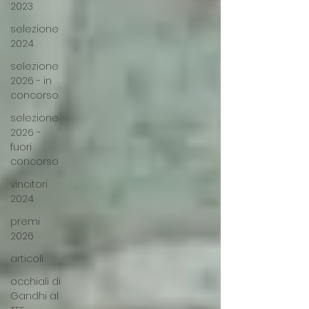
2023
selezione
2024
selezione
2026 - in
concorso
selezione
2026 -
fuori
concorso
vincitori
2024
premi
2026
articoli
occhiali di
Gandhi al