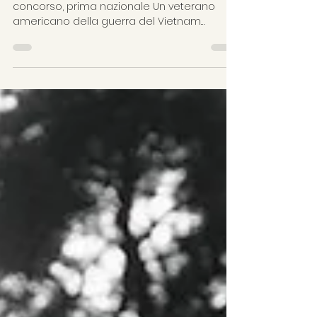
The journal
di James Andrews, Usa, 2025, 12’ – In
concorso, prima nazionale Un veterano
americano della guerra del Vietnam
restituisce un prezioso ricordo alla figlia di
un combattente nemico, 50 anni dopo. Il
film vede protagonisti Elyse Dinh, rifugiata di
guerra, e Brian Delate, veterano di guerra.
#riconciliazione #guerra #perdono
#relazioniinterpersonali James Andrews è
un regista freelance con sede a Seattle,
nello Stato di Washington. “The Journal” è il
suo primo cortomet