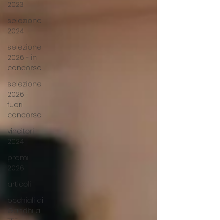
2023
selezione
2024
selezione
2026 - in
concorso
selezione
2026 -
fuori
concorso
vincitori
2024
premi
2026
articoli
occhiali di
Gandhi al