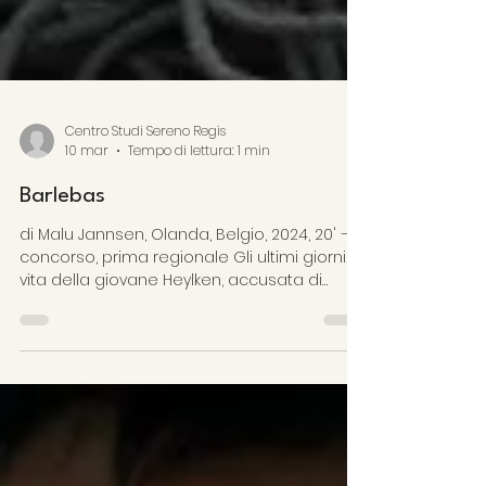
Centro Studi Sereno Regis
10 mar
Tempo di lettura: 1 min
Barlebas
di Malu Jannsen, Olanda, Belgio, 2024, 20' – In
concorso, prima regionale Gli ultimi giorni di
vita della giovane Heylken, accusata di
stregoneria proprio mentre sta per lasciare
definitivamente il suo villaggio. Il suo spirito
libero e la sua voce potente saranno