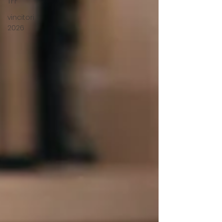
TFF
vincitori
2026