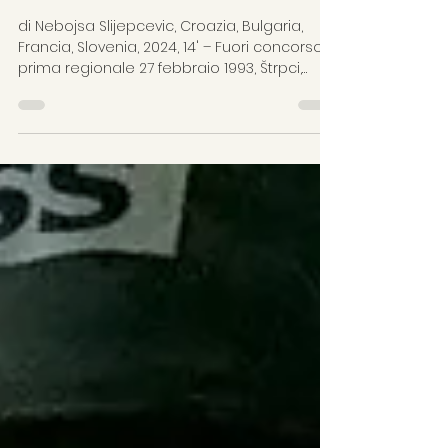
Centro Studi Sereno Regis
4 mar
Tempo di lettura: 1 min
The Man Who Could Not Remain
Silent
di Nebojsa Slijepcevic, Croazia, Bulgaria,
Francia, Slovenia, 2024, 14' – Fuori concorso,
prima regionale 27 febbraio 1993, Štrpci,
Bosnia-Erzegovina. Un treno passeggeri che
collega Belgrado a Bar viene fermato da
forze paramilitari che stanno eseguendo
un’operazione di pulizia etnica. Tra tutti i civili
innocenti a bordo, solo una persona su 500
passeggeri osa opporsi a loro. Questa è la
storia vera di Tomo Buzov, l’uomo che non
poteva rimanere in silenzio. #puliziaetnica #