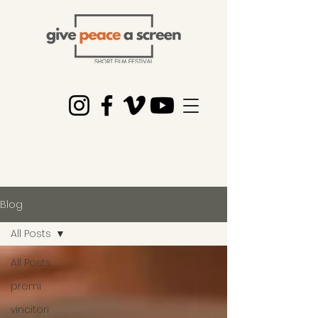
Blog
All Posts
All Posts
premi
vincitori