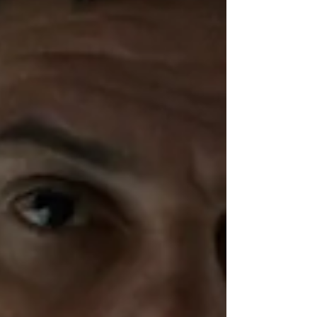
d’ispirazione alla dodicenne Griet.
#puliziaetnica #balcani #guerra Malu
Janssen (1989, Eindhoven) è una
sceneggiatrice e regista che vive ad
Amsterdam. Dopo aver studiato teatro e
cinema all'Università di Utrecht,