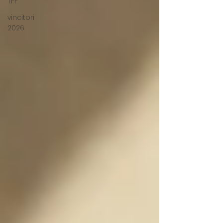
TFF
vincitori
2026