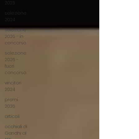
2023
selezione
2024
selezione
2026 - in
concorso
selezione
2026 -
fuori
concorso
vincitori
2024
premi
2026
articoli
occhiali di
Gandhi al