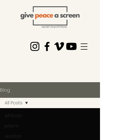
Blog
All Posts
All Posts
premi
vincitori