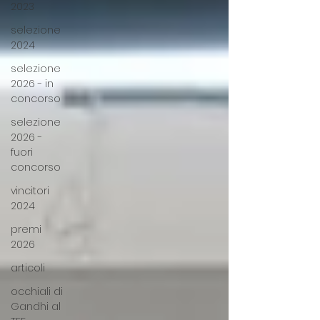
2023
selezione
2024
selezione
2026 - in
concorso
selezione
2026 -
fuori
concorso
vincitori
2024
premi
2026
articoli
occhiali di
Gandhi al