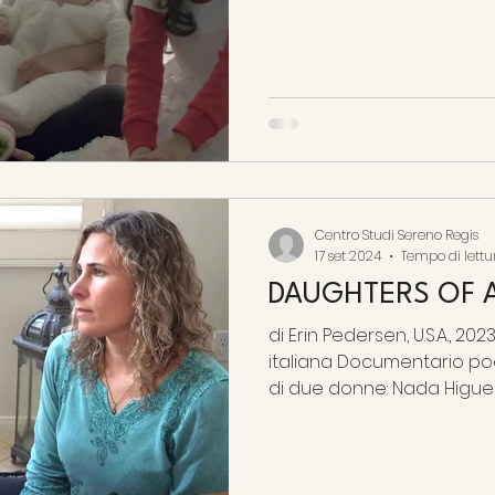
Centro Studi Sereno Regis
17 set 2024
Tempo di lettu
DAUGHTERS OF 
di Erin Pedersen, U.S.A., 2023, 6’- in concorso – prima
italiana Documentario poe
di due donne: Nada Higuera,