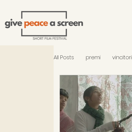
All Posts
premi
vincitor
selezione 2026 - fuori co
occhiali di Gandhi al TFF