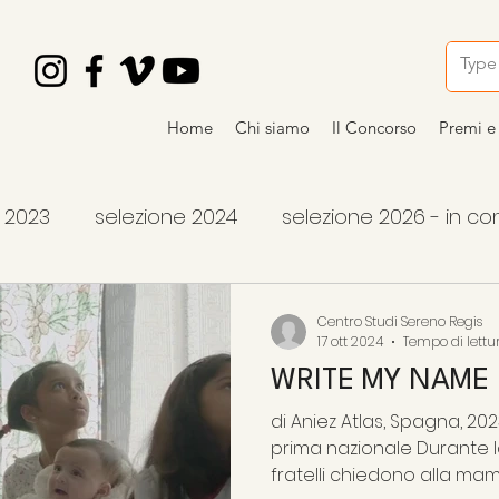
Home
Chi siamo
Il Concorso
Premi e 
i 2023
selezione 2024
selezione 2026 - in c
ncorso
vincitori 2024
premi 2026
articoli
Centro Studi Sereno Regis
17 ott 2024
Tempo di lettur
WRITE MY NAME
vincitori 2026
di Aniez Atlas, Spagna, 2023
prima nazionale Durante la guerra quattro giovani
fratelli chiedono alla mamm