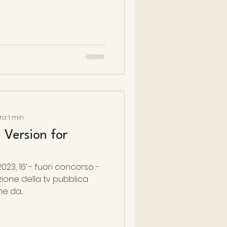
ra: 1 min
e Version for
023, 16’ - fuori concorso -
e da...