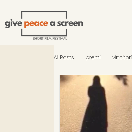
All Posts
premi
vincitor
selezione 2026 - fuori co
occhiali di Gandhi al TFF