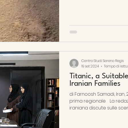
Centro Studi Sereno Regis
19 set 2024
Tempo di lettu
Titanic, a Suitabl
Iranian Families
di Farnoosh Samadi, Iran, 2
prima regionale La redazione della tv pubblica
iraniana discute sulle scen