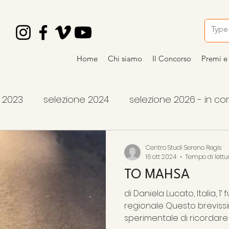
Home
Chi siamo
Il Concorso
Premi e 
i 2023
selezione 2024
selezione 2026 - in c
ncorso
vincitori 2024
premi 2026
articoli
Centro Studi Sereno Regis
16 ott 2024
Tempo di lettu
TO MAHSA
vincitori 2026
di Daniela Lucato, Italia, 1’ fuori concorso - p rima
regionale Questo brevissimo video è un tentativo
sperimentale di ricordare la