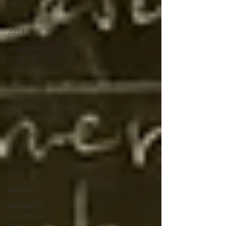
2023
selezione
2024
selezione
2026 - in
concorso
selezione
2026 -
fuori
concorso
vincitori
2024
premi
2026
articoli
occhiali di
Gandhi al