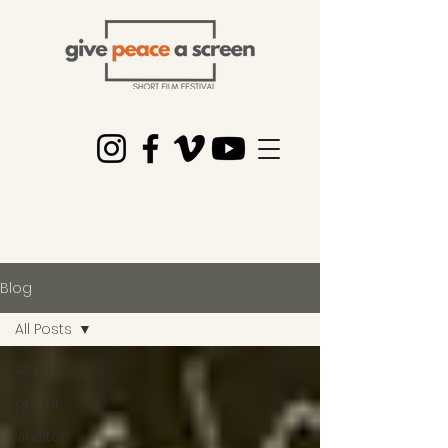
Blog
All Posts
All Posts
premi
vincitori