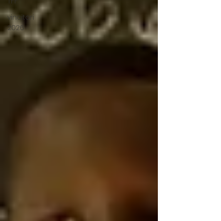
TFF
vincitori
2026