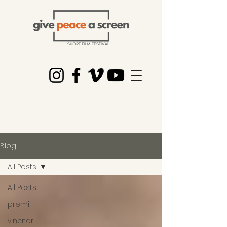
Blog
All Posts
All Posts
premi
vincitori