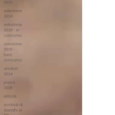
2023
selezione
2024
selezione
2026 - in
concorso
selezione
2026 -
fuori
concorso
vincitori
2024
premi
2026
articoli
occhiali di
Gandhi al