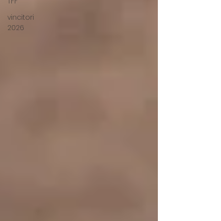
TFF
vincitori
2026