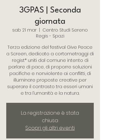
3GPAS | Seconda
giornata
sab 21 mar
  |  
Centro Studi Sereno
Regis - Spazi
Terza edizione del festival Give Peace
a Screen, dedicato a cortometraggi di
regist* uniti dal comune intento di
parlare di pace, di proporre soluzioni
pacifiche e nonviolente ai conflitti, di
illuminare proposte creative per
superare il contrasto tra esseri umani
e tra l’umanità e la natura.
La registrazione è stata
chiusa
Scopri gli altri eventi