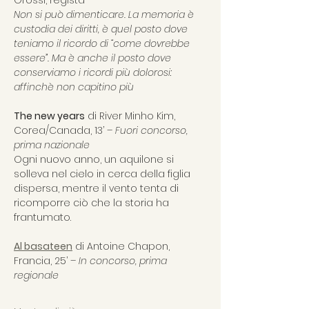
Grossi, regista
Non si può dimenticare. La memoria è 
custodia dei diritti, è quel posto dove 
teniamo il ricordo di “come dovrebbe 
essere”. Ma è anche il posto dove 
conserviamo i ricordi più dolorosi: 
affinchè non capitino più
The new years
 di River Minho Kim, 
Corea/Canada, 13’ – 
Fuori concorso, 
prima nazionale
Ogni nuovo anno, un aquilone si 
solleva nel cielo in cerca della figlia 
dispersa, mentre il vento tenta di 
ricomporre ciò che la storia ha 
frantumato. 
Al basateen
 di Antoine Chapon, 
Francia, 25’ – 
In concorso, prima 
regionale