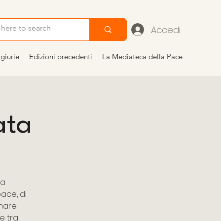
Accedi
giurie
Edizioni precedenti
La Mediateca della Pace
ata
 a
ace, di
inare
e tra