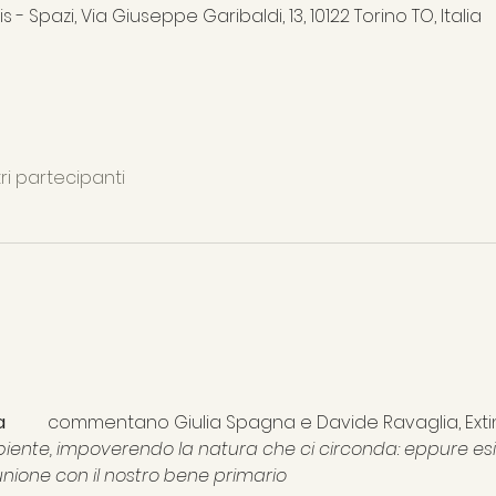
- Spazi, Via Giuseppe Garibaldi, 13, 10122 Torino TO, Italia
tri partecipanti
Ecologia: lo spreco, la cura	
commentano Giulia Spagna e Davide Ravaglia, Extin
ente, impoverendo la natura che ci circonda: eppure esis
munione con il nostro bene primario