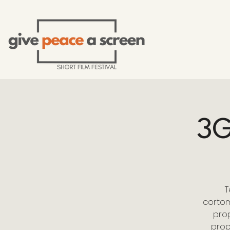
3G
T
cortom
prop
prop