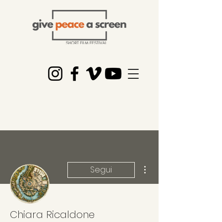
Altre azioni
Segui
Chiara Ricaldone